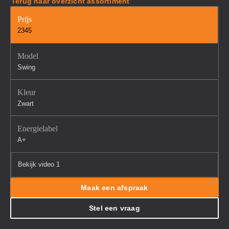
Terug naar overzicht assortiment
Prijs
2345
Model
Swing
Kleur
Zwart
Energielabel
A+
Bekijk video 1
Maak een afspraak
Stel een vraag