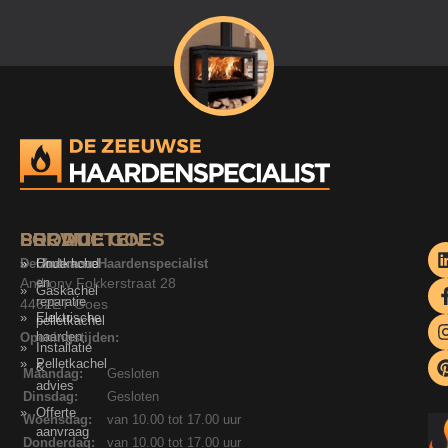
SERVICE
PRODUCTEN
LOCATIE GOES
De Zeeuwse Haardenspecialist
Onderhoud
Houtkachel
Anthony Fokkerstraat 28
en
Gaskachel
reparatie
4462ET Goes
Elektrische
pelletkachel
haarden
Openingstijden:
Installatie
Pelletkachel
&
Maandag:
Gesloten
advies
Dinsdag:
Gesloten
Offerte
Woensdag:
van 10.00 tot 17.00 uur
aanvraag
Donderdag:
van 10.00 tot 17.00 uur