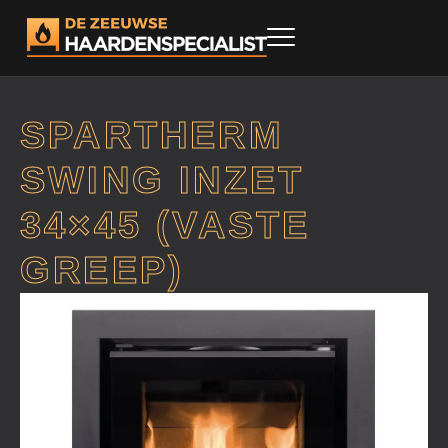
SPARTHERM
SWING INZET
34×45 (VASTE
GREEP)