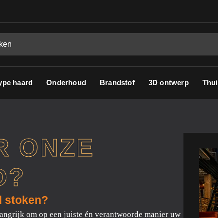
ype haard
Onderhoud
Brandstof
3D ontwerp
Thui
R ONZE
D?
d stoken?
langrijk om op een juiste én verantwoorde manier uw