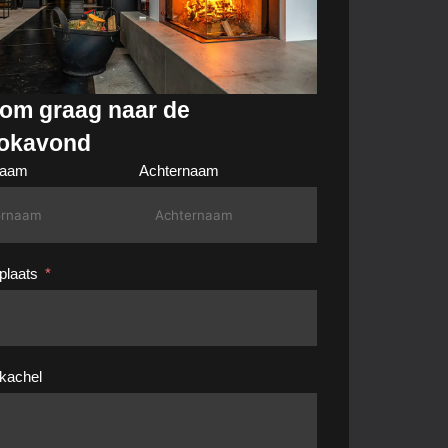
kom graag naar de
okavond
naam
Achternaam
laats
kachel