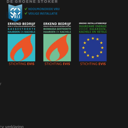
r
cy verklaring