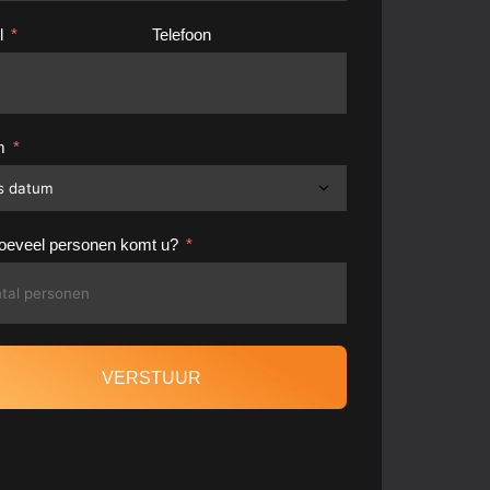
l
Telefoon
m
oeveel personen komt u?
VERSTUUR