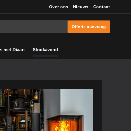
Over ons
Nieuws
Contact
Offerte aanvraag
s met Diaan
Stookavond