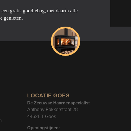
een gratis goodiebag, met daarin alle
e genieten.
LOCATIE GOES
De Zeeuwse Haardenspecialist
Anthony Fokkerstraat 28
4462ET Goes
n
Openingstijden: