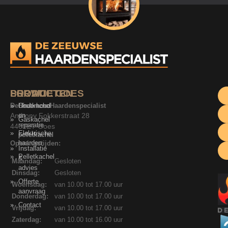
SERVICE
PRODUCTEN
LOCATIE GOES
De Zeeuwse Haardenspecialist
Onderhoud
Houtkachel
Anthony Fokkerstraat 28
en
Gaskachel
reparatie
4462ET Goes
Elektrische
pelletkachel
haarden
Openingstijden:
Installatie
Pelletkachel
&
Maandag:
Gesloten
advies
Dinsdag:
Gesloten
Offerte
Woensdag:
van 10.00 tot 17.00 uur
aanvraag
Donderdag:
van 10.00 tot 17.00 uur
Contact
Vrijdag:
van 10.00 tot 17.00 uur
Zaterdag:
van 10.00 tot 16.00 uur