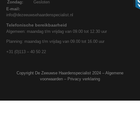
Zondag:
Gesloten
E-mail:
info@dezeeuwsehaardenspecialist.nl
Telefonische bereikbaarheid
Algemeen: maandag t/m vrijdag van 09.00 tot 12.30 uur
Planning: maandag t/m vrijdag van 09.00 tot 16.00 uur
+31 (0)113 – 40 50 22
Copyright De Zeeuwse Haardenspecialist 2024 –
Algemene
voorwaarden
–
Privacy verklaring