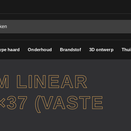
ype haard
Onderhoud
Brandstof
3D ontwerp
Thui
M LINEAR
×37 (VASTE