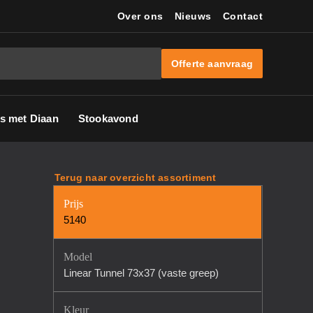
Over ons
Nieuws
Contact
Offerte aanvraag
s met Diaan
Stookavond
Terug naar overzicht assortiment
Prijs
5140
Model
Linear Tunnel 73x37 (vaste greep)
Kleur