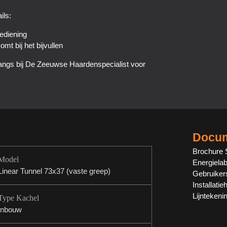
ils:
bediening
t bij het bijvullen
angs bij De Zeeuwse Haardenspecialist voor
Docum
Brochure 
Model
Energielab
Linear Tunnel 73x37 (vaste greep)
Gebruiker
Installati
Lijnteken
Type Kachel
Inbouw