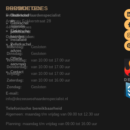
SERVICE
PRODUCTEN
LOCATIE GOES
De Zeeuwse Haardenspecialist
Onderhoud
Houtkachel
Anthony Fokkerstraat 28
en
Gaskachel
reparatie
4462ET Goes
Elektrische
pelletkachel
haarden
Openingstijden:
Installatie
Pelletkachel
&
Maandag:
Gesloten
advies
Dinsdag:
Gesloten
Offerte
Woensdag:
van 10.00 tot 17.00 uur
aanvraag
Donderdag:
van 10.00 tot 17.00 uur
Contact
Vrijdag:
van 10.00 tot 17.00 uur
Zaterdag:
van 10.00 tot 16.00 uur
Zondag:
Gesloten
E-mail:
info@dezeeuwsehaardenspecialist.nl
Telefonische bereikbaarheid
Algemeen: maandag t/m vrijdag van 09.00 tot 12.30 uur
Planning: maandag t/m vrijdag van 09.00 tot 16.00 uur