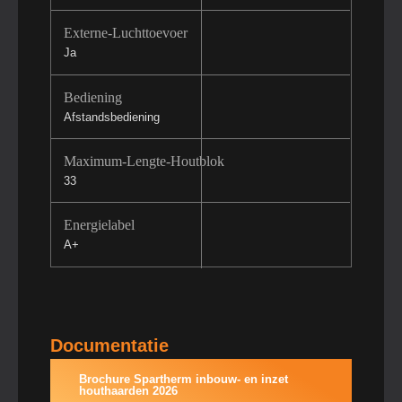
Externe-Luchttoevoer
Ja
Bediening
Afstandsbediening
Maximum-Lengte-Houtblok
33
Energielabel
A+
Documentatie
Brochure Spartherm inbouw- en inzet
houthaarden 2026