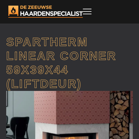
SPARTHERM
LINEAR CORNER
59X39X44
(LIFTDEUR)