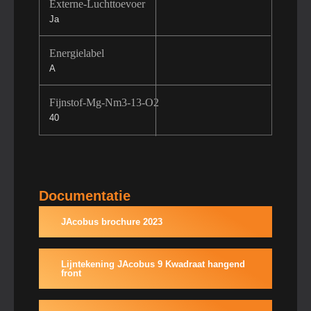
Externe-Luchttoevoer
Ja
Energielabel
A
Fijnstof-Mg-Nm3-13-O2
40
Documentatie
JAcobus brochure 2023
Lijntekening JAcobus 9 Kwadraat hangend
front