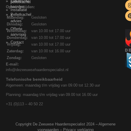
Elektrische
pelletkachel
haarden
Openingstijden:
Installatie
Pelletkachel
&
Maandag:
Gesloten
advies
Dinsdag:
Gesloten
Offerte
Woensdag:
van 10.00 tot 17.00 uur
aanvraag
Donderdag:
van 10.00 tot 17.00 uur
Contact
Vrijdag:
van 10.00 tot 17.00 uur
Zaterdag:
van 10.00 tot 16.00 uur
Zondag:
Gesloten
E-mail:
info@dezeeuwsehaardenspecialist.nl
Telefonische bereikbaarheid
Algemeen: maandag t/m vrijdag van 09.00 tot 12.30 uur
Planning: maandag t/m vrijdag van 09.00 tot 16.00 uur
+31 (0)113 – 40 50 22
Copyright De Zeeuwse Haardenspecialist 2024 –
Algemene
voorwaarden
–
Privacy verklaring