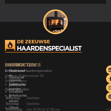
SERVICE
PRODUCTEN
LOCATIE GOES
De Zeeuwse Haardenspecialist
Onderhoud
Houtkachel
Anthony Fokkerstraat 28
en
Gaskachel
reparatie
4462ET Goes
Elektrische
pelletkachel
haarden
Openingstijden:
Installatie
Pelletkachel
&
Maandag:
Gesloten
advies
Dinsdag:
Gesloten
Offerte
Woensdag:
van 10.00 tot 17.00 uur