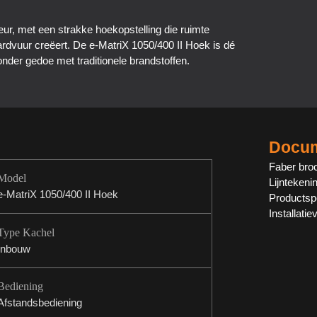
ieur, met een strakke hoekopstelling die ruimte
rdvuur creëert. De e-MatriX 1050/400 II Hoek is dé
der gedoe met traditionele brandstoffen.
Docum
Faber broc
Model
Lijntekeni
e-MatriX 1050/400 II Hoek
Productspe
Installatie
Type Kachel
Inbouw
Bediening
Afstandsbediening