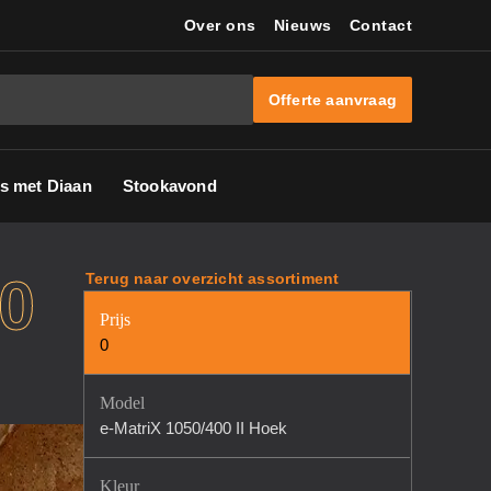
Over ons
Nieuws
Contact
Offerte aanvraag
s met Diaan
Stookavond
0
Terug naar overzicht assortiment
Prijs
0
Model
e-MatriX 1050/400 II Hoek
Kleur