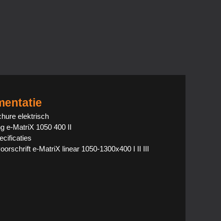
entatie
hure elektrisch
ng e-MatriX 1050 400 II
cificaties
voorschrift e-MatriX linear 1050-1300x400 I II III