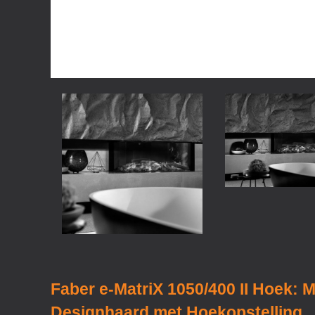
Faber e-MatriX 1050/400 II Hoek: 
Designhaard met Hoekopstelling