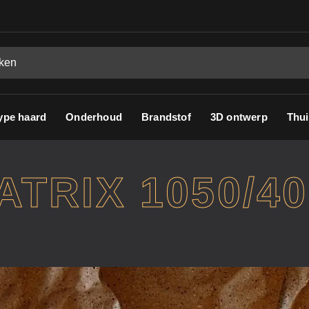
ype haard
Onderhoud
Brandstof
3D ontwerp
Thui
TRIX 1050/40