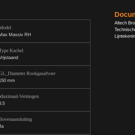
Docum
Altech Br
Model
Technisch
Max Massiv RH
Lijnteken
Type Kachel
Vrijstaand
GL_Diameter Rookgasafvoer
150 mm
Maximaal-Vermogen
8.5
Bovenaansluiting
Ja