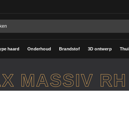
ype haard
Onderhoud
Brandstof
3D ontwerp
Thui
X MASSIV RH