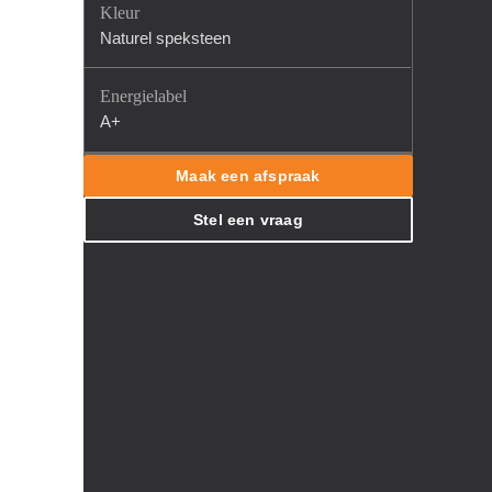
Kleur
Naturel speksteen
Energielabel
A+
Maak een afspraak
Stel een vraag