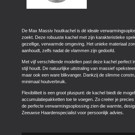
De Max Massiv houtkachel is dé ideale verwarmingsoplo
zoekt. Deze robuuste kachel met zijn karakteristieke spek
gezellige, verwarmde omgeving. Het unieke materiaal zorg
aanhoudt, zelfs nadat de vlammen zijn gedoofd.
Met vijf verschillende modellen past deze kachel perfect in
stijl houdt. De natuurlijke uitstraling van massief speks
maar ook een ware blikvanger. Dankzij de slimme constru
minimaal houtverbruik.
Flexibiliteit is een groot pluspunt: de kachel biedt de moge
accumulatiepakketten toe te voegen. Zo creëer je precies 
de perfecte verwarmingsoplossing zien die warmte, desi
Zeeuwse Haardenspecialist voor persoonlijk advies.