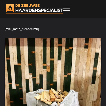
[rank_math_breadcrumb]