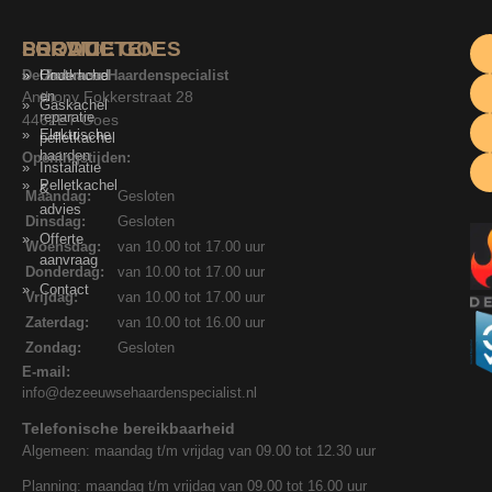
SERVICE
PRODUCTEN
LOCATIE GOES
De Zeeuwse Haardenspecialist
Onderhoud
Houtkachel
Anthony Fokkerstraat 28
en
Gaskachel
reparatie
4462ET Goes
Elektrische
pelletkachel
haarden
Openingstijden:
Installatie
Pelletkachel
&
Maandag:
Gesloten
advies
Dinsdag:
Gesloten
Offerte
Woensdag:
van 10.00 tot 17.00 uur
aanvraag
Donderdag:
van 10.00 tot 17.00 uur
Contact
Vrijdag:
van 10.00 tot 17.00 uur
Zaterdag:
van 10.00 tot 16.00 uur
Zondag:
Gesloten
E-mail:
info@dezeeuwsehaardenspecialist.nl
Telefonische bereikbaarheid
Algemeen: maandag t/m vrijdag van 09.00 tot 12.30 uur
Planning: maandag t/m vrijdag van 09.00 tot 16.00 uur