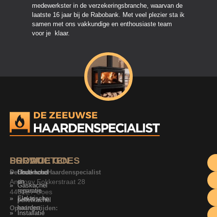
medewerkster in de verzekeringsbranche, waarvan de
laatste 16 jaar bij de Rabobank. Met veel plezier sta ik
samen met ons vakkundige en enthousiaste team
voor je klaar.
SERVICE
PRODUCTEN
LOCATIE GOES
De Zeeuwse Haardenspecialist
Onderhoud
Houtkachel
Anthony Fokkerstraat 28
en
Gaskachel
reparatie
4462ET Goes
Elektrische
pelletkachel
haarden
Openingstijden:
Installatie