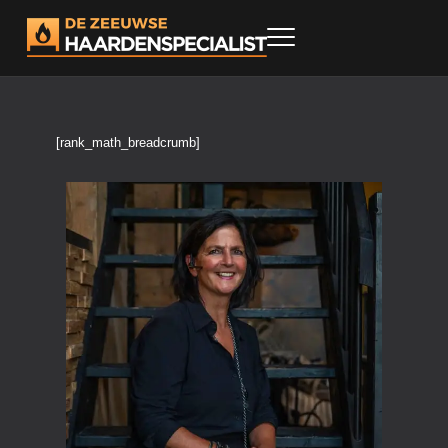
[rank_math_breadcrumb]