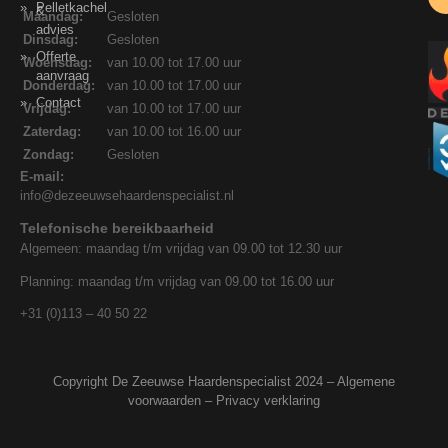
Pelletkachel
&
Maandag:
Gesloten
advies
Dinsdag:
Gesloten
Offerte
Woensdag:
van 10.00 tot 17.00 uur
aanvraag
Donderdag:
van 10.00 tot 17.00 uur
Contact
Vrijdag:
van 10.00 tot 17.00 uur
Zaterdag:
van 10.00 tot 16.00 uur
Zondag:
Gesloten
E-mail:
info@dezeeuwsehaardenspecialist.nl
Telefonische bereikbaarheid
Algemeen: maandag t/m vrijdag van 09.00 tot 12.30 uur
Planning: maandag t/m vrijdag van 09.00 tot 16.00 uur
+31 (0)113 – 40 50 22
Copyright De Zeeuwse Haardenspecialist 2024 –
Algemene
voorwaarden
–
Privacy verklaring