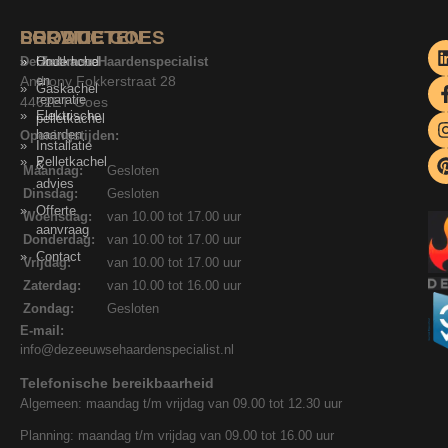
SERVICE
PRODUCTEN
LOCATIE GOES
De Zeeuwse Haardenspecialist
Onderhoud
Houtkachel
Anthony Fokkerstraat 28
en
Gaskachel
reparatie
4462ET Goes
Elektrische
pelletkachel
haarden
Openingstijden:
Installatie
Pelletkachel
&
Maandag:
Gesloten
advies
Dinsdag:
Gesloten
Offerte
Woensdag:
van 10.00 tot 17.00 uur
aanvraag
Donderdag:
van 10.00 tot 17.00 uur
Contact
Vrijdag:
van 10.00 tot 17.00 uur
Zaterdag:
van 10.00 tot 16.00 uur
Zondag:
Gesloten
E-mail:
info@dezeeuwsehaardenspecialist.nl
Telefonische bereikbaarheid
Algemeen: maandag t/m vrijdag van 09.00 tot 12.30 uur
Planning: maandag t/m vrijdag van 09.00 tot 16.00 uur