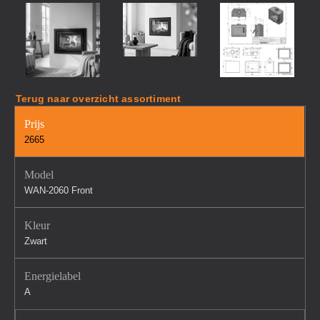
Terug naar overzicht assortiment
Prijs
2665
Model
WAN-2060 Front
Kleur
Zwart
Energielabel
A