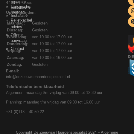
reparatie
4462ET Goes
Elektrische
pelletkachel
haarden
Openingstijden:
Installatie
Pelletkachel
&
Maandag:
Gesloten
advies
Dinsdag:
Gesloten
Offerte
Woensdag:
van 10.00 tot 17.00 uur
aanvraag
Donderdag:
van 10.00 tot 17.00 uur
Contact
Vrijdag:
van 10.00 tot 17.00 uur
Zaterdag:
van 10.00 tot 16.00 uur
Zondag:
Gesloten
E-mail:
info@dezeeuwsehaardenspecialist.nl
Telefonische bereikbaarheid
Algemeen: maandag t/m vrijdag van 09.00 tot 12.30 uur
Planning: maandag t/m vrijdag van 09.00 tot 16.00 uur
+31 (0)113 – 40 50 22
Copyright De Zeeuwse Haardenspecialist 2024 –
Algemene