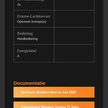
Ja
Externe-Luchttoevoer
Optioneel (meerprijs)
Bediening
Handbediening
Energielabel
A
Documentatie
Brochure Wanders Hout en Gas 2025
Energielabel Wanders Square 75 Jules