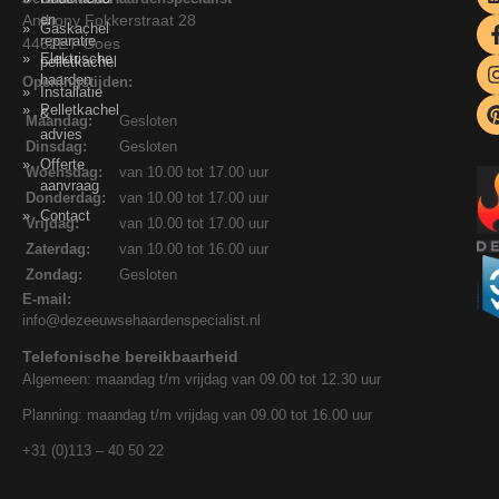
Anthony Fokkerstraat 28
en
Gaskachel
reparatie
4462ET Goes
Elektrische
pelletkachel
haarden
Openingstijden:
Installatie
Pelletkachel
&
Maandag:
Gesloten
advies
Dinsdag:
Gesloten
Offerte
Woensdag:
van 10.00 tot 17.00 uur
aanvraag
Donderdag:
van 10.00 tot 17.00 uur
Contact
Vrijdag:
van 10.00 tot 17.00 uur
Zaterdag:
van 10.00 tot 16.00 uur
Zondag:
Gesloten
E-mail:
info@dezeeuwsehaardenspecialist.nl
Telefonische bereikbaarheid
Algemeen: maandag t/m vrijdag van 09.00 tot 12.30 uur
Planning: maandag t/m vrijdag van 09.00 tot 16.00 uur
+31 (0)113 – 40 50 22