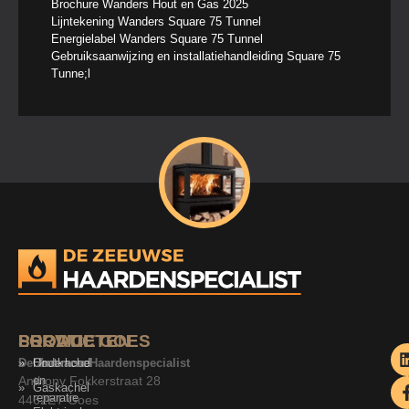
Brochure Wanders Hout en Gas 2025
Lijntekening Wanders Square 75 Tunnel
Energielabel Wanders Square 75 Tunnel
Gebruiksaanwijzing en installatiehandleiding Square 75
Tunne;l
SERVICE
PRODUCTEN
LOCATIE GOES
De Zeeuwse Haardenspecialist
Onderhoud
Houtkachel
Anthony Fokkerstraat 28
en
Gaskachel
reparatie
4462ET Goes