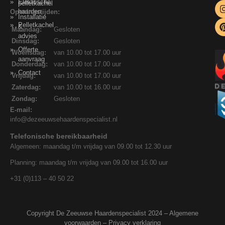
Elektrische
pelletkachel
haarden
Openingstijden:
Installatie
Pelletkachel
&
Maandag:
Gesloten
advies
Dinsdag:
Gesloten
Offerte
Woensdag:
van 10.00 tot 17.00 uur
aanvraag
Donderdag:
van 10.00 tot 17.00 uur
Contact
Vrijdag:
van 10.00 tot 17.00 uur
Zaterdag:
van 10.00 tot 16.00 uur
Zondag:
Gesloten
E-mail:
info@dezeeuwsehaardenspecialist.nl
Telefonische bereikbaarheid
Algemeen: maandag t/m vrijdag van 09.00 tot 12.30 uur
Planning: maandag t/m vrijdag van 09.00 tot 16.00 uur
+31 (0)113 – 40 50 22
Copyright De Zeeuwse Haardenspecialist 2024 –
Algemene
voorwaarden
–
Privacy verklaring