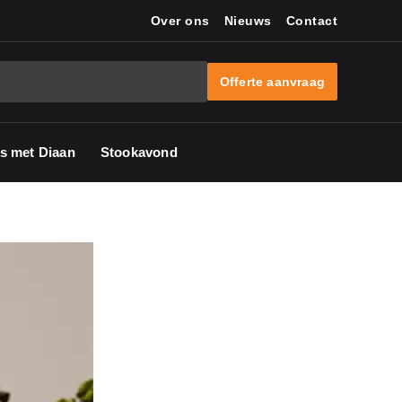
Over ons
Nieuws
Contact
Offerte aanvraag
s met Diaan
Stookavond