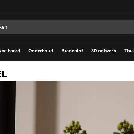
ype haard
Onderhoud
Brandstof
3D ontwerp
Thui
EL