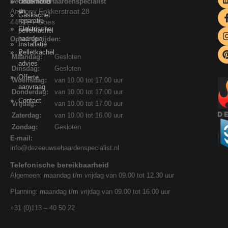
De Zeeuwse Haardenspecialist
Onderhoud
Houtkachel
Anthony Fokkerstraat 28
en
Gaskachel
reparatie
4462ET Goes
Elektrische
pelletkachel
haarden
Openingstijden:
Installatie
Pelletkachel
&
Maandag:
Gesloten
advies
Dinsdag:
Gesloten
Offerte
Woensdag:
van 10.00 tot 17.00 uur
aanvraag
Donderdag:
van 10.00 tot 17.00 uur
Contact
Vrijdag:
van 10.00 tot 17.00 uur
Zaterdag:
van 10.00 tot 16.00 uur
Zondag:
Gesloten
E-mail:
info@dezeeuwsehaardenspecialist.nl
Telefonische bereikbaarheid
Algemeen: maandag t/m vrijdag van 09.00 tot 12.30 uur
Planning: maandag t/m vrijdag van 09.00 tot 16.00 uur
+31 (0)113 – 40 50 22