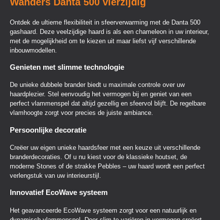
Wanders Danta 500 vierzijdig
Ontdek de ultieme flexibiliteit in sfeerverwarming met de Danta 500
gashaard. Deze veelzijdige haard is als een chameleon in uw interieur,
met de mogelijkheid om te kiezen uit maar liefst vijf verschillende
inbouwmodellen.
Genieten met slimme technologie
De unieke dubbele brander biedt u maximale controle over uw
haardplezier. Stel eenvoudig het vermogen bij en geniet van een
perfect vlammenspel dat altijd gezellig en sfeervol blijft. De regelbare
vlamhoogte zorgt voor precies de juiste ambiance.
Persoonlijke decoratie
Creëer uw eigen unieke haardsfeer met een keuze uit verschillende
branderdecoraties. Of u nu kiest voor de klassieke houtset, de
moderne Stones of de strakke Pebbles – uw haard wordt een perfect
verlengstuk van uw interieurstijl.
Innovatief EcoWave systeem
Het geavanceerde EcoWave systeem zorgt voor een natuurlijk en
dynamisch vlammenspel. Door slim te variëren in vermogen creëert