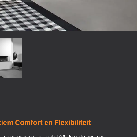
iem Comfort en Flexibiliteit
an alleen warmte. De Danta 1400 driezijdig biedt een