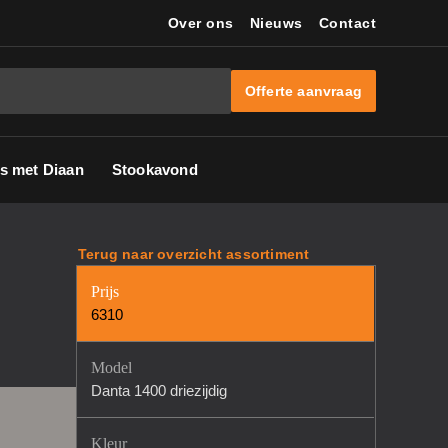
Over ons
Nieuws
Contact
Offerte aanvraag
s met Diaan
Stookavond
Terug naar overzicht assortiment
Prijs
6310
Model
Danta 1400 driezijdig
Kleur