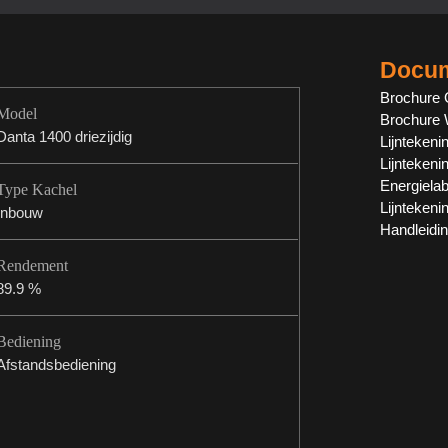
Docum
Brochure 
Model
Brochure 
Danta 1400 driezijdig
Lijntekeni
Lijntekeni
Energielab
Type Kachel
Lijntekeni
Inbouw
Handleidi
Rendement
89.9 %
Bediening
Afstandsbediening