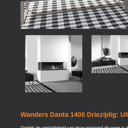
Wanders Danta 1400 Driezijdig: Ult
Ontdek de veelzijdigheid van deze gashaard die meer is d