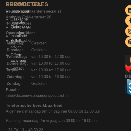
SERVICE
PRODUCTEN
LOCATIE GOES
De Zeeuwse Haardenspecialist
Onderhoud
Houtkachel
Anthony Fokkerstraat 28
en
Gaskachel
reparatie
4462ET Goes
Elektrische
pelletkachel
haarden
Openingstijden:
Installatie
Pelletkachel
&
Maandag:
Gesloten
advies
Dinsdag:
Gesloten
Offerte
Woensdag:
van 10.00 tot 17.00 uur
aanvraag
Donderdag:
van 10.00 tot 17.00 uur
Contact
Vrijdag:
van 10.00 tot 17.00 uur
Zaterdag:
van 10.00 tot 16.00 uur
Zondag:
Gesloten
E-mail:
info@dezeeuwsehaardenspecialist.nl
Telefonische bereikbaarheid
Algemeen: maandag t/m vrijdag van 09.00 tot 12.30 uur
Planning: maandag t/m vrijdag van 09.00 tot 16.00 uur
+31 (0)113 – 40 50 22