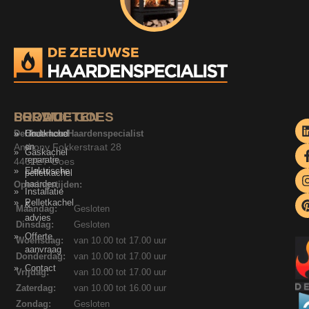
SERVICE
PRODUCTEN
LOCATIE GOES
De Zeeuwse Haardenspecialist
Onderhoud
Houtkachel
Anthony Fokkerstraat 28
en
Gaskachel
reparatie
4462ET Goes
Elektrische
pelletkachel
haarden
Openingstijden:
Installatie
Pelletkachel
&
Maandag:
Gesloten
advies
Dinsdag:
Gesloten
Offerte
Woensdag:
van 10.00 tot 17.00 uur
aanvraag
Donderdag:
van 10.00 tot 17.00 uur
Contact
Vrijdag:
van 10.00 tot 17.00 uur
Zaterdag:
van 10.00 tot 16.00 uur
Zondag:
Gesloten