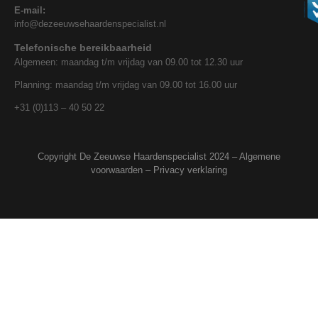
E-mail:
info@dezeeuwsehaardenspecialist.nl
Telefonische bereikbaarheid
Algemeen: maandag t/m vrijdag van 09.00 tot 12.30 uur
Planning: maandag t/m vrijdag van 09.00 tot 16.00 uur
+31 (0)113 – 40 50 22
Copyright De Zeeuwse Haardenspecialist 2024 –
Algemene
voorwaarden
–
Privacy verklaring