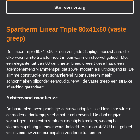
Stel een vraag
Spartherm Linear Triple 80x41x50 (vaste
greep)
De Linear Triple 80x41x50 is een verfijnde 3-zijdige inbouwhaard die
elke woonruimte transformeert in een warm en sfeervol geheel. Met
een elegante ruit van 80 centimeter breed creëert deze haard een
adembenemend vlammenspel dat zowel modern als uitnodigend is. De
slimme constructie met scharnierend ruitensysteem maakt
schoonmaken bijzonder eenvoudig, terwijl de vaste greep een strakke
afwerking garandeert.
Achterwand naar keuze
De haard biedt twee prachtige achterwandopties: de klassieke witte of
de moderne donkergrijze chamotte achterwand. De donkergrijze
variant geeft een extra strak en eigentijds karakter, waarbij het
vlammenspel nóg intenser wordt beleefd. Het mooiste? U kunt geheel
vrijblijvend uw voorkeur bepalen zonder extra kosten.