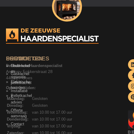
SERVICE
PRODUCTEN
LOCATIE GOES
De Zeeuwse Haardenspecialist
Onderhoud
Houtkachel
Anthony Fokkerstraat 28
en
Gaskachel
reparatie
4462ET Goes
Elektrische
pelletkachel
haarden
Openingstijden:
Installatie
Pelletkachel
&
Maandag:
Gesloten
advies
Dinsdag:
Gesloten
Offerte
Woensdag:
van 10.00 tot 17.00 uur
aanvraag
Donderdag:
van 10.00 tot 17.00 uur
Contact
Vrijdag:
van 10.00 tot 17.00 uur
Zaterdag:
van 10.00 tot 16.00 uur