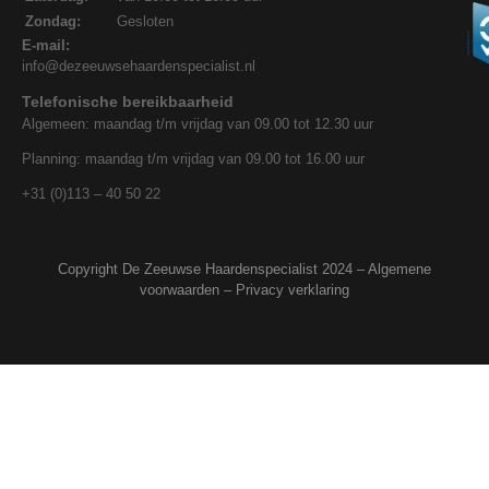
Zondag:
Gesloten
E-mail:
info@dezeeuwsehaardenspecialist.nl
Telefonische bereikbaarheid
Algemeen: maandag t/m vrijdag van 09.00 tot 12.30 uur
Planning: maandag t/m vrijdag van 09.00 tot 16.00 uur
+31 (0)113 – 40 50 22
Copyright De Zeeuwse Haardenspecialist 2024 –
Algemene
voorwaarden
–
Privacy verklaring