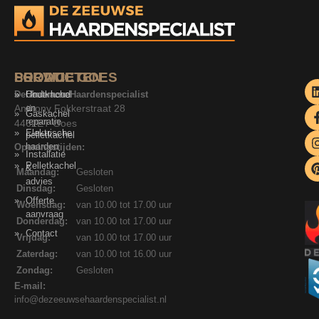
SERVICE
PRODUCTEN
LOCATIE GOES
De Zeeuwse Haardenspecialist
Onderhoud
Houtkachel
Anthony Fokkerstraat 28
en
Gaskachel
reparatie
4462ET Goes
Elektrische
pelletkachel
haarden
Openingstijden:
Installatie
Pelletkachel
&
Maandag:
Gesloten
advies
Dinsdag:
Gesloten
Offerte
Woensdag:
van 10.00 tot 17.00 uur
aanvraag
Donderdag:
van 10.00 tot 17.00 uur
Contact
Vrijdag:
van 10.00 tot 17.00 uur
Zaterdag:
van 10.00 tot 16.00 uur
Zondag:
Gesloten
E-mail:
info@dezeeuwsehaardenspecialist.nl