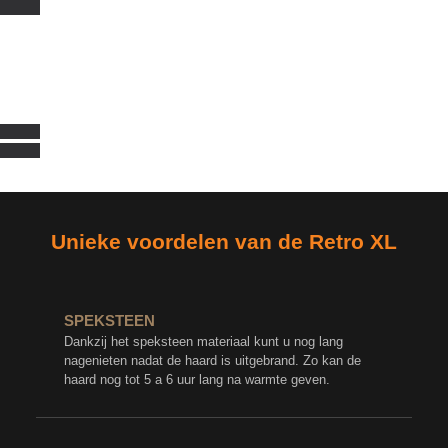
Deze hout kachel kunt u bezichtigen in onze showroom in Goes
Unieke voordelen van de Retro XL
SPEKSTEEN
Dankzij het speksteen materiaal kunt u nog lang
nagenieten nadat de haard is uitgebrand. Zo kan de
haard nog tot 5 a 6 uur lang na warmte geven.