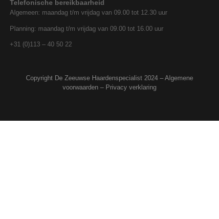
Telefonische bereikbaarheid
Algemeen: maandag t/m vrijdag van 09.00 tot 12.30 uur
Planning: maandag t/m vrijdag van 09.00 tot 16.00 uur
+31 (0)113 – 40 50 22
Copyright De Zeeuwse Haardenspecialist 2024 –
Algemene
voorwaarden
–
Privacy verklaring