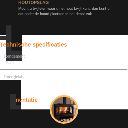
HOUTOPSLAG
Mocht u twijfelen waar u het hout kwijt kunt, dan kunt u
dat onder de haard plaatsen in het depot vak.
Technische specificaties
Rendement
79,1%
Energielabel
A+
Documentatie