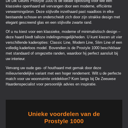
De Dik Geurts Prostyle 1000 is dé ideale oplossing voor wie een
klassieke openhaard wil vervangen door een moderne, efficiënte
verwarmingsbron. Deze stijlvolle inzethaard past naadloos in elke
bestaande schouw en onderscheidt zich door zijn strakke design met
elegant gescreend glas en een stijlvolle zwarte rand.
Of u nu kiest voor een klassieke, moderne of minimalistisch design –
deze haard biedt talloze indelingsmogelijkheden. U kunt kiezen uit vier
verschillende kaderopties: Classic Line, Modern Line, Slim Line of een
volledig kaderloos model. Bovendien is de Prostyle 1000 beschikbaar
met standaard of omgezette randen, waardoor hij perfect aansluit bij
uw interieur.
Vervang uw oude gas- of houthaard met gemak door deze
milieuvriendelijke variant met een hoger rendement. Wilt u de perfecte
match voor uw woonruimte ontdekken? Kom langs bij De Zeeuwse
Haardenspecialist voor persoonlijk advies en inspiratie.
Unieke voordelen van de
Prostyle 1000