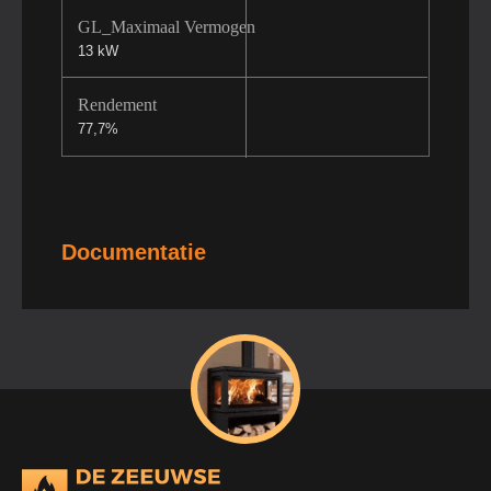
GL_Maximaal Vermogen
13 kW
Rendement
77,7%
Documentatie