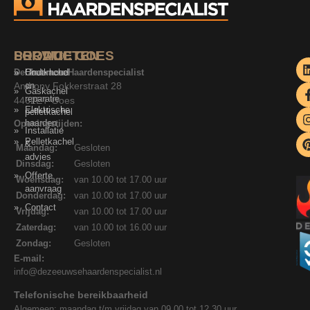
SERVICE
PRODUCTEN
LOCATIE GOES
De Zeeuwse Haardenspecialist
Onderhoud
Houtkachel
Anthony Fokkerstraat 28
en
Gaskachel
reparatie
4462ET Goes
Elektrische
pelletkachel
haarden
Openingstijden:
Installatie
Pelletkachel
&
Maandag:
Gesloten
advies
Dinsdag:
Gesloten
Offerte
Woensdag:
van 10.00 tot 17.00 uur
aanvraag
Donderdag:
van 10.00 tot 17.00 uur
Contact
Vrijdag:
van 10.00 tot 17.00 uur
Zaterdag:
van 10.00 tot 16.00 uur
Zondag:
Gesloten
E-mail:
info@dezeeuwsehaardenspecialist.nl
Telefonische bereikbaarheid
Algemeen: maandag t/m vrijdag van 09.00 tot 12.30 uur