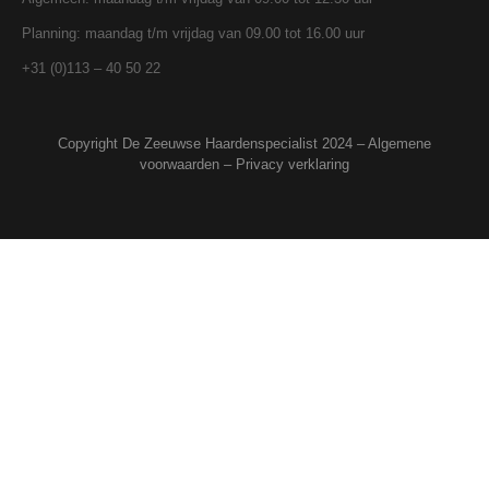
Planning: maandag t/m vrijdag van 09.00 tot 16.00 uur
+31 (0)113 – 40 50 22
Copyright De Zeeuwse Haardenspecialist 2024 –
Algemene
voorwaarden
–
Privacy verklaring