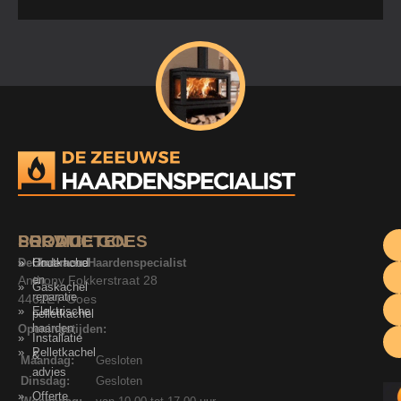
SERVICE
PRODUCTEN
LOCATIE GOES
De Zeeuwse Haardenspecialist
Onderhoud
Houtkachel
Anthony Fokkerstraat 28
en
Gaskachel
reparatie
4462ET Goes
Elektrische
pelletkachel
haarden
Openingstijden:
Installatie
Pelletkachel
&
Maandag:
Gesloten
advies
Dinsdag:
Gesloten
Offerte