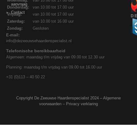
Woensdag:
van 10.00 tot 17.00 uur
aanvraag
Donderdag:
van 10.00 tot 17.00 uur
Contact
Vrijdag:
van 10.00 tot 17.00 uur
Zaterdag:
van 10.00 tot 16.00 uur
Zondag:
Gesloten
E-mail:
info@dezeeuwsehaardenspecialist.nl
Telefonische bereikbaarheid
Algemeen: maandag t/m vrijdag van 09.00 tot 12.30 uur
Planning: maandag t/m vrijdag van 09.00 tot 16.00 uur
+31 (0)113 – 40 50 22
Copyright De Zeeuwse Haardenspecialist 2024 –
Algemene
voorwaarden
–
Privacy verklaring