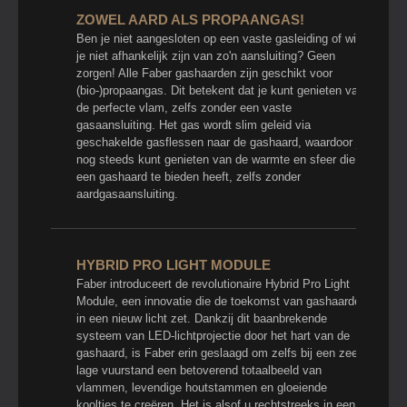
ZOWEL AARD ALS PROPAANGAS!
Ben je niet aangesloten op een vaste gasleiding of wil
je niet afhankelijk zijn van zo'n aansluiting? Geen
zorgen! Alle Faber gashaarden zijn geschikt voor
(bio-)propaangas. Dit betekent dat je kunt genieten van
de perfecte vlam, zelfs zonder een vaste
gasaansluiting. Het gas wordt slim geleid via
geschakelde gasflessen naar de gashaard, waardoor je
nog steeds kunt genieten van de warmte en sfeer die
een gashaard te bieden heeft, zelfs zonder
aardgasaansluiting.
HYBRID PRO LIGHT MODULE
Faber introduceert de revolutionaire Hybrid Pro Light
Module, een innovatie die de toekomst van gashaarden
in een nieuw licht zet. Dankzij dit baanbrekende
systeem van LED-lichtprojectie door het hart van de
gashaard, is Faber erin geslaagd om zelfs bij een zeer
lage vuurstand een betoverend totaalbeeld van
vlammen, levendige houtstammen en gloeiende
kooltjes te creëren. Het is alsof u rechtstreeks in een