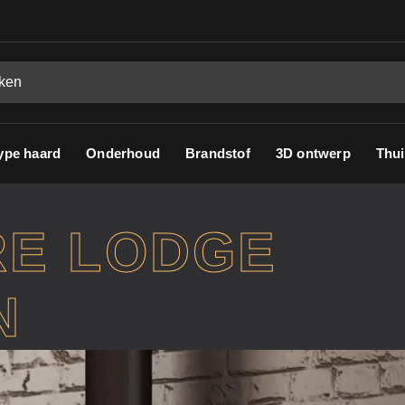
ype haard
Onderhoud
Brandstof
3D ontwerp
Thui
RE LODGE
N