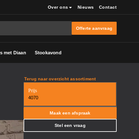
Over ons
Nieuws
Contact
Offerte aanvraag
s met Diaan
Stookavond
Terug naar overzicht assortiment
Prijs
4070
Maak een afspraak
Stel een vraag