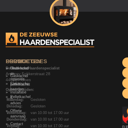
SERVICE
PRODUCTEN
LOCATIE GOES
De Zeeuwse Haardenspecialist
Onderhoud
Houtkachel
Anthony Fokkerstraat 28
en
Gaskachel
reparatie
4462ET Goes
Elektrische
pelletkachel
haarden
Openingstijden:
Installatie
Pelletkachel
&
Maandag:
Gesloten
advies
Dinsdag:
Gesloten
Offerte
Woensdag:
van 10.00 tot 17.00 uur
aanvraag
Donderdag:
van 10.00 tot 17.00 uur
Contact
Vrijdag:
van 10.00 tot 17.00 uur