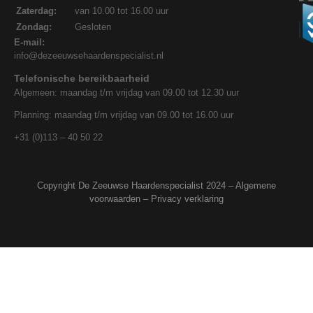
Zaterdag:
van 10.00 tot 16.00 uur
Zondag:
Gesloten
E-mail:
info@dezeeuwsehaardenspecialist.nl
Telefonische bereikbaarheid
Algemeen: maandag t/m vrijdag van 09.00 tot 12.30 uur
Planning: maandag t/m vrijdag van 09.00 tot 16.00 uur
+31 (0)113 – 40 50 22
Copyright De Zeeuwse Haardenspecialist 2024 –
Algemene
voorwaarden
–
Privacy verklaring