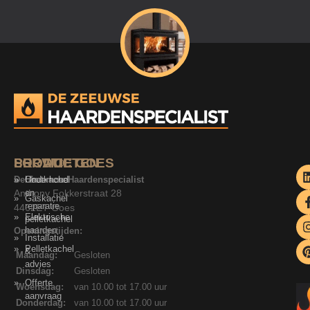
SERVICE
PRODUCTEN
LOCATIE GOES
De Zeeuwse Haardenspecialist
Onderhoud
Houtkachel
Anthony Fokkerstraat 28
en
Gaskachel
reparatie
4462ET Goes
Elektrische
pelletkachel
haarden
Openingstijden:
Installatie
Pelletkachel
&
Maandag:
Gesloten
advies
Dinsdag:
Gesloten
Offerte
Woensdag:
van 10.00 tot 17.00 uur
aanvraag
Donderdag:
van 10.00 tot 17.00 uur