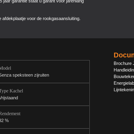
jaar garantie staat u garant voor jarenlang
e afdekplaatje voor de rookgasaansluiting.
Docum
Brochure 
Model
Handleidi
Senza speksteen zijruiten
Bouwteken
Energiela
Lijntekeni
Type Kachel
Vrijstaand
Rendement
82 %