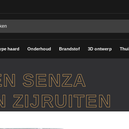
ype haard
Onderhoud
Brandstof
3D ontwerp
Thui
EN SENZA
 ZIJRUITEN