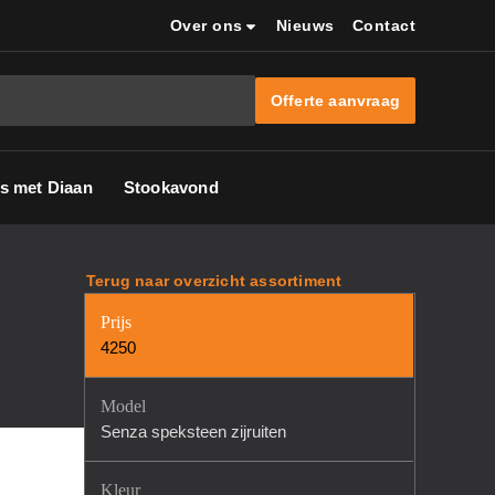
Over ons
Nieuws
Contact
Offerte aanvraag
s met Diaan
Stookavond
Terug naar overzicht assortiment
Prijs
4250
Model
Senza speksteen zijruiten
Kleur