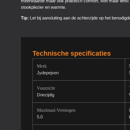
meerwaarde maar ook praktisch comfort. Met maar liefst 5 
stookplezier en warmte.
Tip:
Let bij aansluiting aan de achterzijde op het benodigd
Technische specificaties
Merk
Jydepejsen
Vuurzicht
Driezijdig
Maximaal-Vermogen
5.0