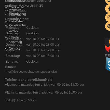
De Zeeuwse Haardenspecialist
Onderhoud
Houtkachel
Anthony Fokkerstraat 28
en
Gaskachel
reparatie
4462ET Goes
Elektrische
pelletkachel
haarden
Openingstijden:
Installatie
Pelletkachel
&
Maandag:
Gesloten
advies
Dinsdag:
Gesloten
Offerte
Woensdag:
van 10.00 tot 17.00 uur
aanvraag
Donderdag:
van 10.00 tot 17.00 uur
Contact
Vrijdag:
van 10.00 tot 17.00 uur
Zaterdag:
van 10.00 tot 16.00 uur
Zondag:
Gesloten
E-mail:
info@dezeeuwsehaardenspecialist.nl
Telefonische bereikbaarheid
Algemeen: maandag t/m vrijdag van 09.00 tot 12.30 uur
Planning: maandag t/m vrijdag van 09.00 tot 16.00 uur
+31 (0)113 – 40 50 22