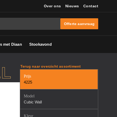
Over ons
Nieuws
Contact
Offerte aanvraag
s met Diaan
Stookavond
LL
Terug naar overzicht assortiment
Prijs
4225
Model
Cubic Wall
Kleur