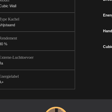
Model
Cubic Wall
Ener
Type Kachel
Vrijstaand
Hand
Rendement
80 %
Cubi
Externe-Luchttoevoer
Ja
Energielabel
A+