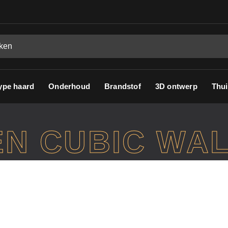
ype haard
Onderhoud
Brandstof
3D ontwerp
Thui
N CUBIC WA