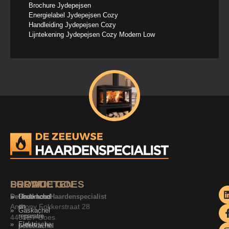
Brochure Jydepejsen
Energielabel Jydepejsen Cozy
Handleiding Jydepejsen Cozy
Lijntekening Jydepejsen Cozy Modern Low
SERVICE
PRODUCTEN
LOCATIE GOES
De Zeeuwse Haardenspecialist
Onderhoud
Houtkachel
Anthony Fokkerstraat 28
en
Gaskachel
reparatie
4462ET Goes
Elektrische
pelletkachel