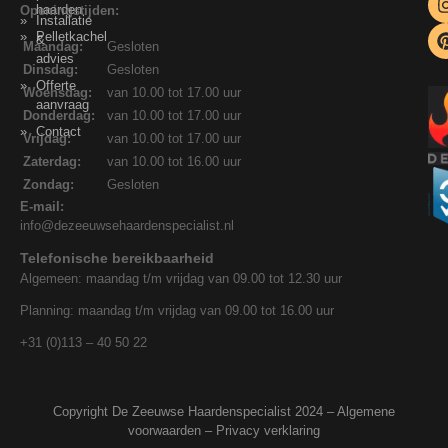
haarden
Openingstijden:
Installatie
Pelletkachel
&
Maandag:
Gesloten
advies
Dinsdag:
Gesloten
Offerte
Woensdag:
van 10.00 tot 17.00 uur
aanvraag
Donderdag:
van 10.00 tot 17.00 uur
Contact
Vrijdag:
van 10.00 tot 17.00 uur
Zaterdag:
van 10.00 tot 16.00 uur
Zondag:
Gesloten
E-mail:
info@dezeeuwsehaardenspecialist.nl
Telefonische bereikbaarheid
Algemeen: maandag t/m vrijdag van 09.00 tot 12.30 uur
Planning: maandag t/m vrijdag van 09.00 tot 16.00 uur
+31 (0)113 – 40 50 22
Copyright De Zeeuwse Haardenspecialist 2024 –
Algemene
voorwaarden
–
Privacy verklaring