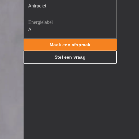
Antraciet
Energielabel
A
Maak een afspraak
Stel een vraag