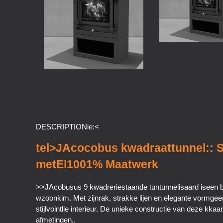
DESCRIPTIONie:<
tel>JAcocobus kwadraattunnel:: Strakke Designkachel
metEl1001% Maatwerk
>>JAcobusus 9 kwadreriestaande tuntunnelisaard iseen bi
wzoonkim. Met zijnrak, strakke lijen en elegante vormgeer
stijlvointlle interieur. De unieke constructie van deze kkaar
afmetingen,.