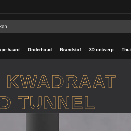
ype haard
Onderhoud
Brandstof
3D ontwerp
Thui
9 KWADRAAT
D TUNNEL