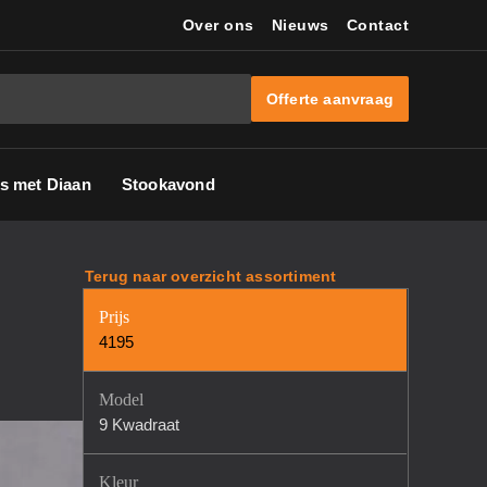
Over ons
Nieuws
Contact
Offerte aanvraag
s met Diaan
Stookavond
Terug naar overzicht assortiment
Prijs
4195
Model
9 Kwadraat
Kleur