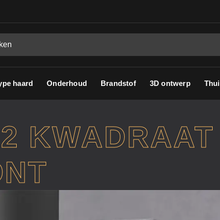
ype haard
Onderhoud
Brandstof
3D ontwerp
Thui
12 KWADRAAT
ONT