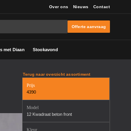
Over ons
Nieuws
Contact
Offerte aanvraag
s met Diaan
Stookavond
Terug naar overzicht assortiment
Prijs
4390
Model
12 Kwadraat beton front
Kleur