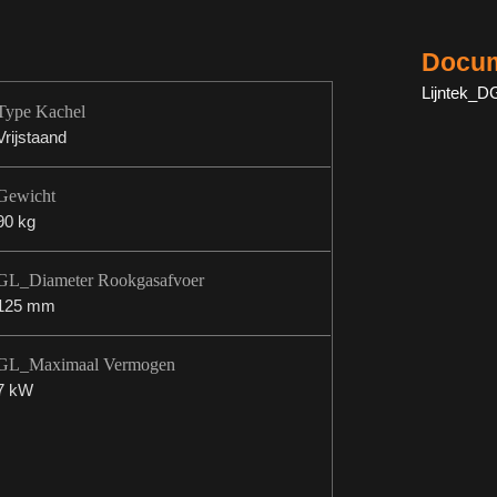
Docum
Lijntek_D
Type Kachel
Vrijstaand
Gewicht
90 kg
GL_Diameter Rookgasafvoer
125 mm
GL_Maximaal Vermogen
7 kW