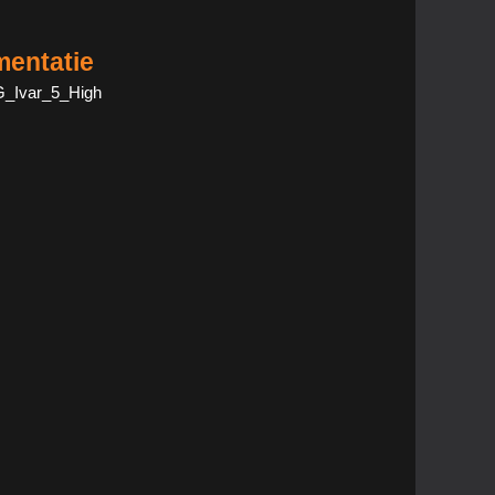
entatie
G_Ivar_5_High