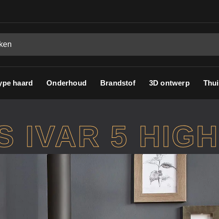
ype haard
Onderhoud
Brandstof
3D ontwerp
Thui
 IVAR 5 HIG