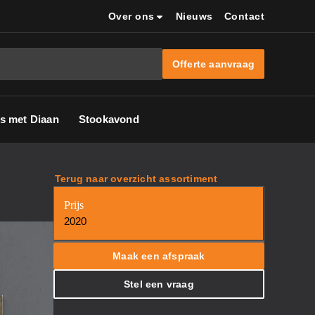
Over ons
Nieuws
Contact
Offerte aanvraag
s met Diaan
Stookavond
H
Terug naar overzicht assortiment
Prijs
2020
Maak een afspraak
Stel een vraag