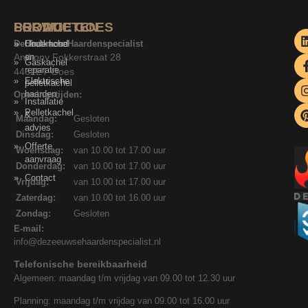
SERVICE
PRODUCTEN
LOCATIE GOES
De Zeeuwse Haardenspecialist
Onderhoud
Houtkachel
Anthony Fokkerstraat 28
en
Gaskachel
reparatie
4462ET Goes
Elektrische
pelletkachel
haarden
Openingstijden:
Installatie
Pelletkachel
&
Maandag:
Gesloten
advies
Dinsdag:
Gesloten
Offerte
Woensdag:
van 10.00 tot 17.00 uur
aanvraag
Donderdag:
van 10.00 tot 17.00 uur
Contact
Vrijdag:
van 10.00 tot 17.00 uur
Zaterdag:
van 10.00 tot 16.00 uur
Zondag:
Gesloten
E-mail:
info@dezeeuwsehaardenspecialist.nl
Telefonische bereikbaarheid
Algemeen: maandag t/m vrijdag van 09.00 tot 12.30 uur
Planning: maandag t/m vrijdag van 09.00 tot 16.00 uur