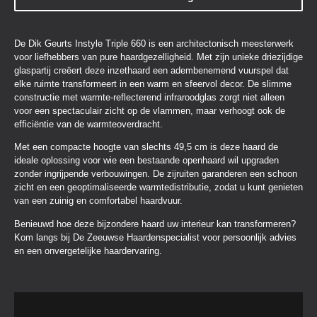
De Dik Geurts Instyle Triple 660 is een architectonisch meesterwerk
voor liefhebbers van pure haardgezelligheid. Met zijn unieke driezijdige
glaspartij creëert deze inzethaard een adembenemend vuurspel dat
elke ruimte transformeert in een warm en sfeervol decor. De slimme
constructie met warmte-reflecterend infraroodglas zorgt niet alleen
voor een spectaculair zicht op de vlammen, maar verhoogt ook de
efficiëntie van de warmteoverdracht.
Met een compacte hoogte van slechts 49,5 cm is deze haard de
ideale oplossing voor wie een bestaande openhaard wil upgraden
zonder ingrijpende verbouwingen. De zijruiten garanderen een schoon
zicht en een geoptimaliseerde warmtedistributie, zodat u kunt genieten
van een zuinig en comfortabel haardvuur.
Benieuwd hoe deze bijzondere haard uw interieur kan transformeren?
Kom langs bij De Zeeuwse Haardenspecialist voor persoonlijk advies
en een onvergetelijke haardervaring.