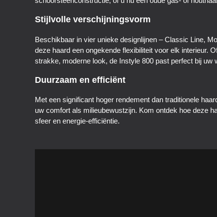
schoorsteenconstructie, of u nu een oude gas- of houthaa
Stijlvolle verschijningsvorm
Beschikbaar in vier unieke designlijnen – Classic Line, Mo
deze haard een ongekende flexibiliteit voor elk interieur. O
strakke, moderne look, de Instyle 800 past perfect bij uw w
Duurzaam en efficiënt
Met een significant hoger rendement dan traditionele haar
uw comfort als milieubewustzijn. Kom ontdek hoe deze 
sfeer en energie-efficiëntie.