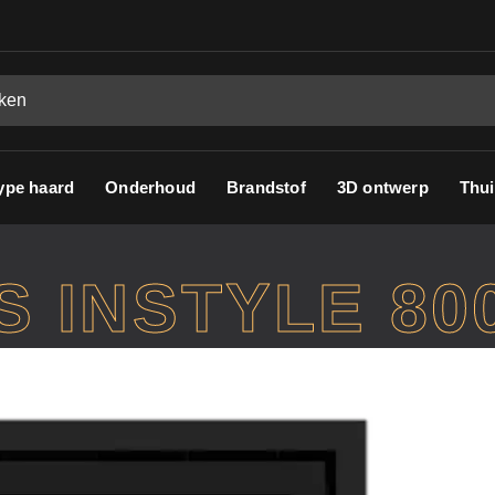
ype haard
Onderhoud
Brandstof
3D ontwerp
Thui
S INSTYLE 80