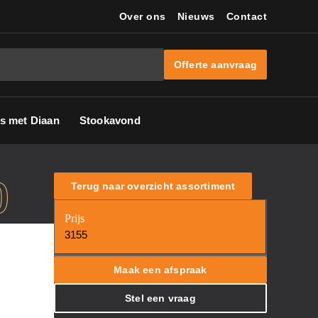
Over ons
Nieuws
Contact
Offerte aanvraag
s met Diaan
Stookavond
0
Terug naar overzicht assortiment
Prijs
3155
Maak een afspraak
Stel een vraag