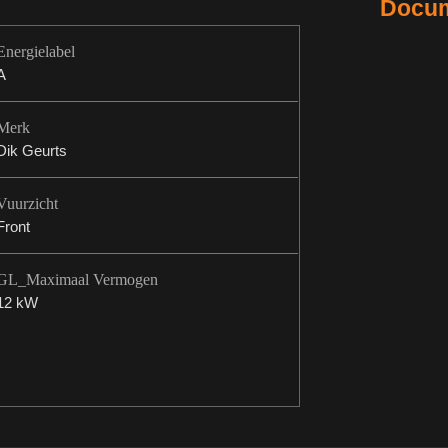
Docum
Energielabel
A
Merk
Dik Geurts
Vuurzicht
Front
GL_Maximaal Vermogen
12 kW