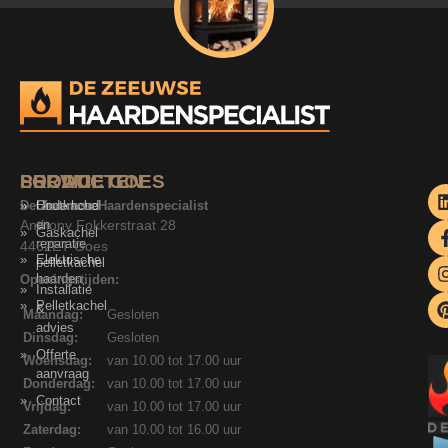
SERVICE
PRODUCTEN
LOCATIE GOES
De Zeeuwse Haardenspecialist
Onderhoud
Houtkachel
Anthony Fokkerstraat 28
en
Gaskachel
reparatie
4462ET Goes
Elektrische
pelletkachel
haarden
Openingstijden:
Installatie
Pelletkachel
&
Maandag:
Gesloten
advies
Dinsdag:
Gesloten
Offerte
Woensdag:
van 10.00 tot 17.00 uur
aanvraag
Donderdag:
van 10.00 tot 17.00 uur
Contact
Vrijdag:
van 10.00 tot 17.00 uur
Zaterdag:
van 10.00 tot 16.00 uur