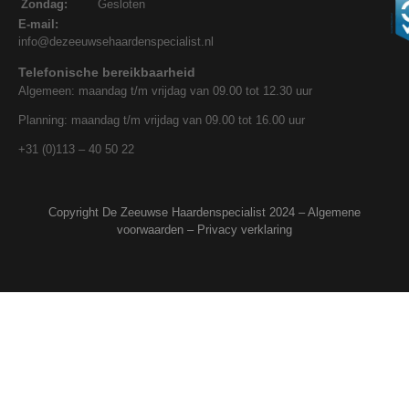
Zondag:
Gesloten
E-mail:
info@dezeeuwsehaardenspecialist.nl
Telefonische bereikbaarheid
Algemeen: maandag t/m vrijdag van 09.00 tot 12.30 uur
Planning: maandag t/m vrijdag van 09.00 tot 16.00 uur
+31 (0)113 – 40 50 22
Copyright De Zeeuwse Haardenspecialist 2024 –
Algemene
voorwaarden
–
Privacy verklaring