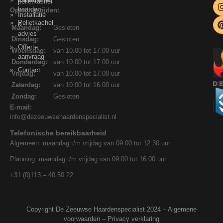
pelletkachel
haarden
Openingstijden:
Installatie
Pelletkachel
&
Maandag:
Gesloten
advies
Dinsdag:
Gesloten
Offerte
Woensdag:
van 10.00 tot 17.00 uur
aanvraag
Donderdag:
van 10.00 tot 17.00 uur
Contact
Vrijdag:
van 10.00 tot 17.00 uur
Zaterdag:
van 10.00 tot 16.00 uur
Zondag:
Gesloten
E-mail:
info@dezeeuwsehaardenspecialist.nl
Telefonische bereikbaarheid
Algemeen: maandag t/m vrijdag van 09.00 tot 12.30 uur
Planning: maandag t/m vrijdag van 09.00 tot 16.00 uur
+31 (0)113 – 40 50 22
Copyright De Zeeuwse Haardenspecialist 2024 –
Algemene
voorwaarden
–
Privacy verklaring