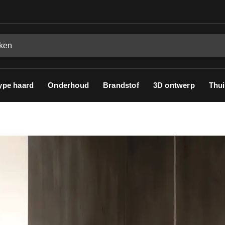
ype haard
Onderhoud
Brandstof
3D ontwerp
Thui