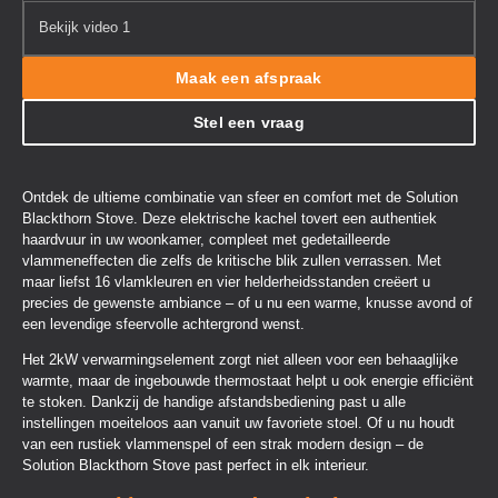
Bekijk video 1
Maak een afspraak
Stel een vraag
Ontdek de ultieme combinatie van sfeer en comfort met de Solution
Blackthorn Stove. Deze elektrische kachel tovert een authentiek
haardvuur in uw woonkamer, compleet met gedetailleerde
vlammeneffecten die zelfs de kritische blik zullen verrassen. Met
maar liefst 16 vlamkleuren en vier helderheidsstanden creëert u
precies de gewenste ambiance – of u nu een warme, knusse avond of
een levendige sfeervolle achtergrond wenst.
Het 2kW verwarmingselement zorgt niet alleen voor een behaaglijke
warmte, maar de ingebouwde thermostaat helpt u ook energie efficiënt
te stoken. Dankzij de handige afstandsbediening past u alle
instellingen moeiteloos aan vanuit uw favoriete stoel. Of u nu houdt
van een rustiek vlammenspel of een strak modern design – de
Solution Blackthorn Stove past perfect in elk interieur.