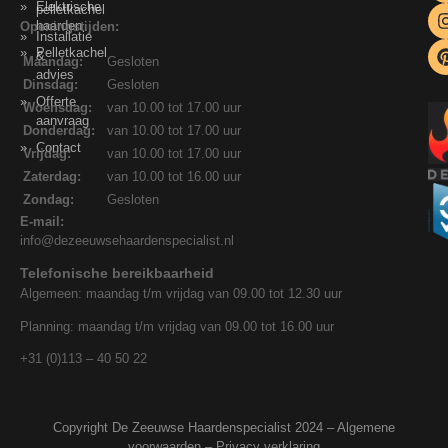
Elektrische
pelletkachel
haarden
Openingstijden:
Installatie
Pelletkachel
&
Maandag:
Gesloten
advies
Dinsdag:
Gesloten
Offerte
Woensdag:
van 10.00 tot 17.00 uur
aanvraag
Donderdag:
van 10.00 tot 17.00 uur
Contact
Vrijdag:
van 10.00 tot 17.00 uur
Zaterdag:
van 10.00 tot 16.00 uur
Zondag:
Gesloten
E-mail:
info@dezeeuwsehaardenspecialist.nl
Telefonische bereikbaarheid
Algemeen: maandag t/m vrijdag van 09.00 tot 12.30 uur
Planning: maandag t/m vrijdag van 09.00 tot 16.00 uur
+31 (0)113 – 40 50 22
Copyright De Zeeuwse Haardenspecialist 2024 –
Algemene
voorwaarden
–
Privacy verklaring