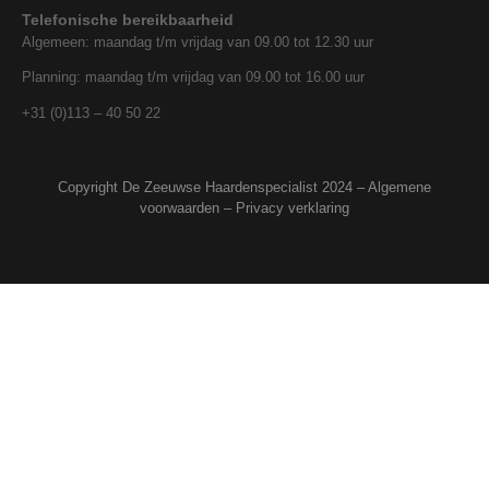
Telefonische bereikbaarheid
Algemeen: maandag t/m vrijdag van 09.00 tot 12.30 uur
Planning: maandag t/m vrijdag van 09.00 tot 16.00 uur
+31 (0)113 – 40 50 22
Copyright De Zeeuwse Haardenspecialist 2024 –
Algemene
voorwaarden
–
Privacy verklaring