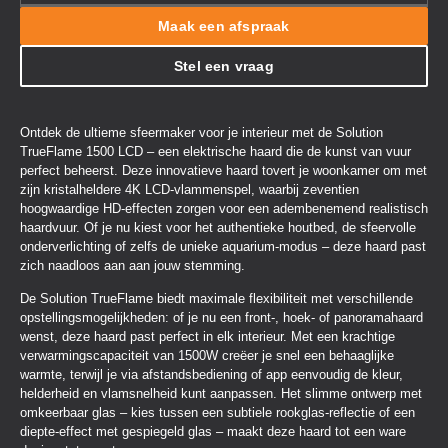
Maak een afspraak
Stel een vraag
Ontdek de ultieme sfeermaker voor je interieur met de Solution
TrueFlame 1500 LCD – een elektrische haard die de kunst van vuur
perfect beheerst. Deze innovatieve haard tovert je woonkamer om met
zijn kristalheldere 4K LCD-vlammenspel, waarbij zeventien
hoogwaardige HD-effecten zorgen voor een adembenemend realistisch
haardvuur. Of je nu kiest voor het authentieke houtbed, de sfeervolle
onderverlichting of zelfs de unieke aquarium-modus – deze haard past
zich naadloos aan aan jouw stemming.
De Solution TrueFlame biedt maximale flexibiliteit met verschillende
opstellingsmogelijkheden: of je nu een front-, hoek- of panoramahaard
wenst, deze haard past perfect in elk interieur. Met een krachtige
verwarmingscapaciteit van 1500W creëer je snel een behaaglijke
warmte, terwijl je via afstandsbediening of app eenvoudig de kleur,
helderheid en vlamsnelheid kunt aanpassen. Het slimme ontwerp met
omkeerbaar glas – kies tussen een subtiele rookglas-reflectie of een
diepte-effect met gespiegeld glas – maakt deze haard tot een ware