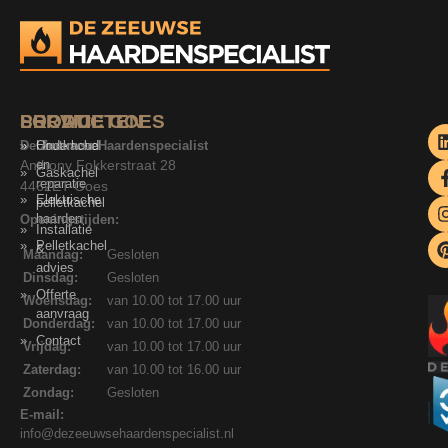
SERVICE
PRODUCTEN
LOCATIE GOES
De Zeeuwse Haardenspecialist
Onderhoud
Houtkachel
Anthony Fokkerstraat 28
en
Gaskachel
reparatie
4462ET Goes
Elektrische
pelletkachel
haarden
Openingstijden:
Installatie
Pelletkachel
&
Maandag:
Gesloten
advies
Dinsdag:
Gesloten
Offerte
Woensdag:
van 10.00 tot 17.00 uur
aanvraag
Donderdag:
van 10.00 tot 17.00 uur
Contact
Vrijdag:
van 10.00 tot 17.00 uur
Zaterdag:
van 10.00 tot 16.00 uur
Zondag:
Gesloten
E-mail:
info@dezeeuwsehaardenspecialist.nl