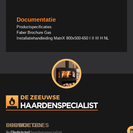
Documentatie
Productspecificaties
Faber Brochure Gas
Installatiehandleiding MatriX 800x500-650 I II III H NL
SERVICE
PRODUCTEN
LOCATIE GOES
De Zeeuwse Haardenspecialist
Onderhoud
Houtkachel