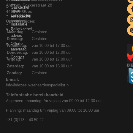
Anthony Fokkerstraat 28
en
Gaskachel
reparatie
4462ET Goes
Elektrische
pelletkachel
haarden
Openingstijden:
Installatie
Pelletkachel
&
Maandag:
Gesloten
advies
Dinsdag:
Gesloten
Offerte
Woensdag:
van 10.00 tot 17.00 uur
aanvraag
Donderdag:
van 10.00 tot 17.00 uur
Contact
Vrijdag:
van 10.00 tot 17.00 uur
Zaterdag:
van 10.00 tot 16.00 uur
Zondag:
Gesloten
E-mail:
info@dezeeuwsehaardenspecialist.nl
Telefonische bereikbaarheid
Algemeen: maandag t/m vrijdag van 09.00 tot 12.30 uur
Planning: maandag t/m vrijdag van 09.00 tot 16.00 uur
+31 (0)113 – 40 50 22