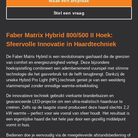
Maak een afspraak
Stel een vraag
Faber Matrix Hybrid 800/500 II Hoek:
Sfeervolle Innovatie in Haardtechniek
De Faber Matrix Hybrid is een revolutionaire gashaard die de grenzen
van comfort en energiezuinigheid verlegt. Deze bijzondere
hoekopstelling combineert een adembenemend vuurspel met slimme
technologie die het gasverbruik tot de helft terugbrengt. Dankzij de
unieke Hybrid Pro Light (HPL)-techniek geniet je van een weelderig
vlammenspel zonder onnodige warmte-ontwikkeling.
De innovatieve techniek gebruikt vierkante branderbuizen en
geavanceerde LED-projectie om een ultra-realistisch haardvuur te
creëren. Zelfs op de laagste stand produceert deze haard slechts 2,2
kW warmte – perfect voor wie vooral van sfeer houdt. Het resultaat is
een eigentijdse haard die het hele jaar door een gezellig middelpunt
vormt in huis.
Bedienen doe je eenvoudig via de meegeleverde afstandsbediening of