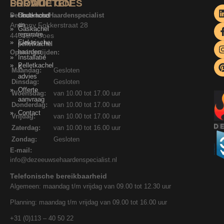
SERVICE
PRODUCTEN
LOCATIE GOES
De Zeeuwse Haardenspecialist
Onderhoud
Houtkachel
Anthony Fokkerstraat 28
en
Gaskachel
reparatie
4462ET Goes
Elektrische
pelletkachel
haarden
Openingstijden:
Installatie
Pelletkachel
&
Maandag:
Gesloten
advies
Dinsdag:
Gesloten
Offerte
Woensdag:
van 10.00 tot 17.00 uur
aanvraag
Donderdag:
van 10.00 tot 17.00 uur
Contact
Vrijdag:
van 10.00 tot 17.00 uur
Zaterdag:
van 10.00 tot 16.00 uur
Zondag:
Gesloten
E-mail:
info@dezeeuwsehaardenspecialist.nl
Telefonische bereikbaarheid
Algemeen: maandag t/m vrijdag van 09.00 tot 12.30 uur
Planning: maandag t/m vrijdag van 09.00 tot 16.00 uur
+31 (0)113 – 40 50 22