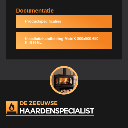
Documentatie
Productspecificaties
Installatiehandleiding MatriX 800x500-650 I
II III H NL