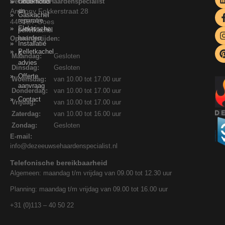
De Zeeuwse Haardenspecialist
Onderhoud
Houtkachel
Anthony Fokkerstraat 28
en
Gaskachel
reparatie
4462ET Goes
Elektrische
pelletkachel
haarden
Openingstijden:
Installatie
Pelletkachel
&
Maandag:
Gesloten
advies
Dinsdag:
Gesloten
Offerte
Woensdag:
van 10.00 tot 17.00 uur
aanvraag
Donderdag:
van 10.00 tot 17.00 uur
Contact
Vrijdag:
van 10.00 tot 17.00 uur
Zaterdag:
van 10.00 tot 16.00 uur
Zondag:
Gesloten
E-mail:
info@dezeeuwsehaardenspecialist.nl
Telefonische bereikbaarheid
Algemeen: maandag t/m vrijdag van 09.00 tot 12.30 uur
Planning: maandag t/m vrijdag van 09.00 tot 16.00 uur
+31 (0)113 – 40 50 22