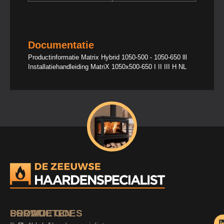
Documentatie
Productinformatie Matrix Hybrid 1050-500 - 1050-650 lll
Installatiehandleiding MatriX 1050x500-650 I II III H NL
SERVICE
PRODUCTEN
LOCATIE GOES