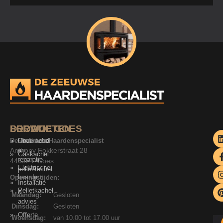
SERVICE
PRODUCTEN
LOCATIE GOES
De Zeeuwse Haardenspecialist
Onderhoud
Houtkachel
Anthony Fokkerstraat 28
en
Gaskachel
reparatie
4462ET Goes
Elektrische
pelletkachel
haarden
Openingstijden:
Installatie
Pelletkachel
&
Maandag:
Gesloten
advies
Dinsdag:
Gesloten
Offerte
Woensdag:
van 10.00 tot 17.00 uur