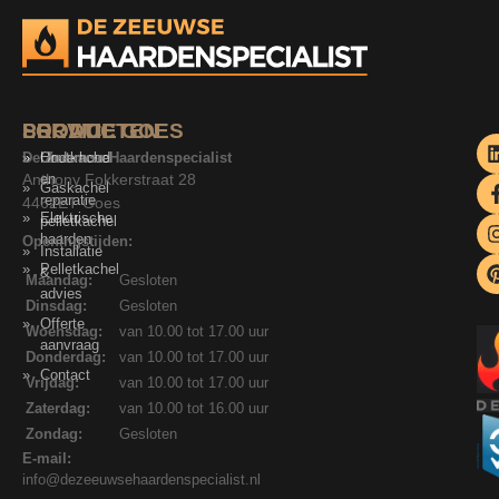
SERVICE
PRODUCTEN
LOCATIE GOES
De Zeeuwse Haardenspecialist
Onderhoud
Houtkachel
Anthony Fokkerstraat 28
en
Gaskachel
reparatie
4462ET Goes
Elektrische
pelletkachel
haarden
Openingstijden:
Installatie
Pelletkachel
&
Maandag:
Gesloten
advies
Dinsdag:
Gesloten
Offerte
Woensdag:
van 10.00 tot 17.00 uur
aanvraag
Donderdag:
van 10.00 tot 17.00 uur
Contact
Vrijdag:
van 10.00 tot 17.00 uur
Zaterdag:
van 10.00 tot 16.00 uur
Zondag:
Gesloten
E-mail:
info@dezeeuwsehaardenspecialist.nl