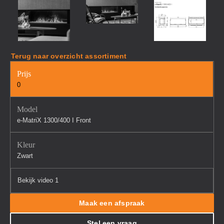
Terug naar overzicht assortiment
Prijs
0
Model
e-MatriX 1300/400 I Front
Kleur
Zwart
Bekijk video 1
Maak een afspraak
Stel een vraag