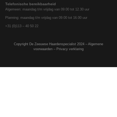
Telefonische bereikbaarheid
Algemeen: maandag t/m vrijdag van 09.00 tot 12.30 uur
Planning: maandag t/m vrijdag van 09.00 tot 16.00 uur
+31 (0)113 – 40 50 22
Copyright De Zeeuwse Haardenspecialist 2024 –
Algemene
voorwaarden
–
Privacy verklaring