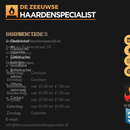
SERVICE
PRODUCTEN
LOCATIE GOES
De Zeeuwse Haardenspecialist
Onderhoud
Houtkachel
Anthony Fokkerstraat 28
en
Gaskachel
reparatie
4462ET Goes
Elektrische
pelletkachel
haarden
Openingstijden:
Installatie
Pelletkachel
&
Maandag:
Gesloten
advies
Dinsdag:
Gesloten
Offerte
Woensdag:
van 10.00 tot 17.00 uur
aanvraag
Donderdag:
van 10.00 tot 17.00 uur
Contact
Vrijdag:
van 10.00 tot 17.00 uur
Zaterdag:
van 10.00 tot 16.00 uur
Zondag:
Gesloten
E-mail:
info@dezeeuwsehaardenspecialist.nl