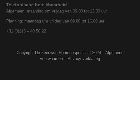
Telefonische bereikbaarheid
Algemeen: maandag t/m vrijdag van 09.00 tot 12.30 uur
Planning: maandag t/m vrijdag van 09.00 tot 16.00 uur
+31 (0)113 – 40 50 22
Copyright De Zeeuwse Haardenspecialist 2024 –
Algemene
voorwaarden
–
Privacy verklaring