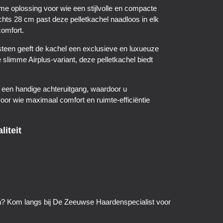
me oplossing voor wie een stijlvolle en compacte
hts 28 cm past deze pelletkachel naadloos in elk
comfort.
teen geeft de kachel een exclusieve en luxueuze
e slimme Airplus-variant, deze pelletkachel biedt
en een handige achteruitgang, waardoor u
or wie maximaal comfort en ruimte-efficiëntie
liteit
ken? Kom langs bij De Zeeuwse Haardenspecialist voor