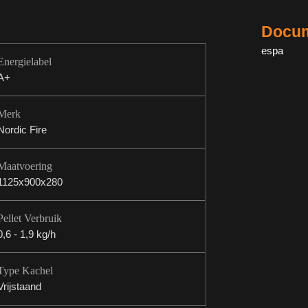
Docum
espa
Energielabel
A+
Merk
Nordic Fire
Maatvoering
1125x900x280
Pellet Verbruik
0,6 - 1,9 kg/h
Type Kachel
Vrijstaand