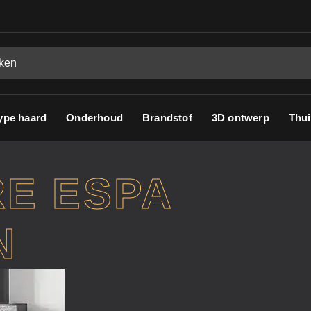
ype haard
Onderhoud
Brandstof
3D ontwerp
Thui
RE ESPA
N