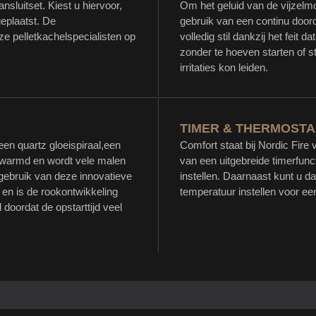
sluitset. Kiest u hiervoor,
Om het geluid van de vijzelm
eplaatst. De
gebruik van een continu doord
e pelletkachelspecialisten op
volledig stil dankzij het feit
zonder te hoeven starten of st
irritaties kon leiden.
TIMER & THERMOSTA
een quartz gloeispiraal,een
Comfort staat bij Nordic Fire 
gewarmd en wordt vele malen
van een uitgebreide timerfun
 gebruik van deze innovatieve
instellen. Daarnaast kunt u d
p en is de rookontwikkeling
temperatuur instellen voor ee
doordat de opstarttijd veel