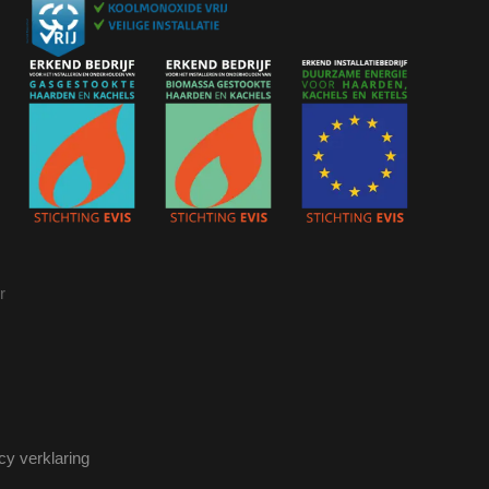
r
cy verklaring